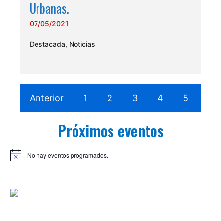
Urbanas.
07/05/2021
Destacada
,
Noticias
Anterior
1
2
3
4
5
…
Próximos eventos
No hay eventos programados.
A
v
i
s
o