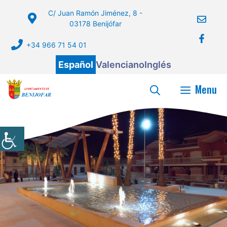
Saltar
C/ Juan Ramón Jiménez, 8 -
al
03178 Benijófar
contenido
+34 966 71 54 01
Español
Valenciano
Inglés
Menu