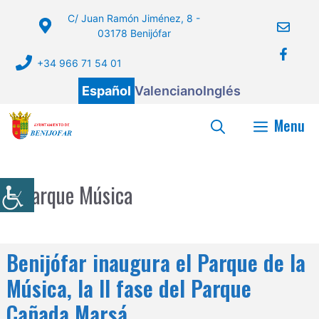
Saltar
C/ Juan Ramón Jiménez, 8 -
al
03178 Benijófar
contenido
+34 966 71 54 01
Español
Valenciano
Inglés
Menu
Parque Música
Benijófar inaugura el Parque de la
Música, la II fase del Parque
Cañada Marsá