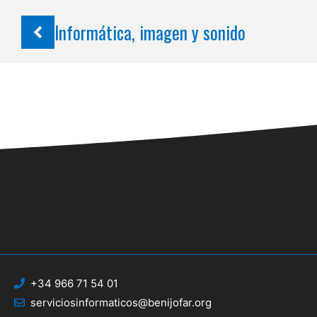
Informática, imagen y sonido
+34 966 71 54 01
serviciosinformaticos@benijofar.org