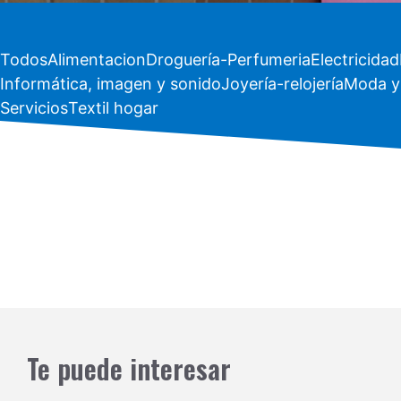
Todos
Alimentacion
Droguería-Perfumeria
Electricidad
Informática, imagen y sonido
Joyería-relojería
Moda y
Servicios
Textil hogar
Te puede interesar