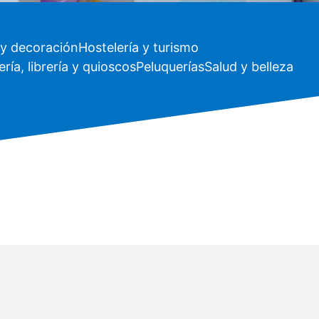
y decoración
Hostelería y turismo
ría, librería y quioscos
Peluquerías
Salud y belleza