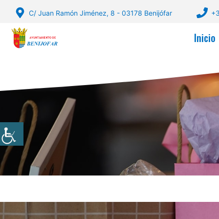
Saltar
C/ Juan Ramón Jiménez, 8 - 03178 Benijófar
+3
al
contenido
Inicio