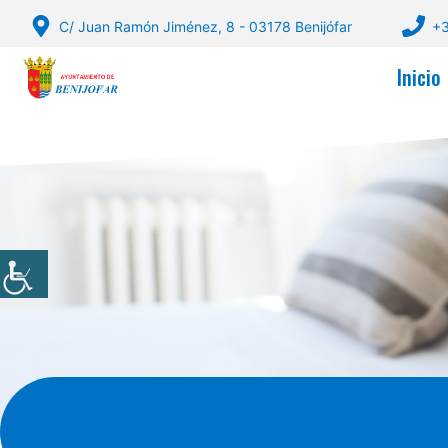
Saltar
C/ Juan Ramón Jiménez, 8 - 03178 Benijófar
+3
al
contenido
Inicio