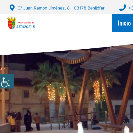
Saltar
C/ Juan Ramón Jiménez, 8 - 03178 Benijófar
+3
al
contenido
Inicio