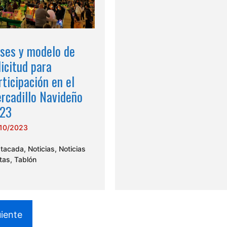
ses y modelo de
licitud para
rticipación en el
rcadillo Navideño
23
10/2023
tacada
,
Noticias
,
Noticias
stas
,
Tablón
uiente