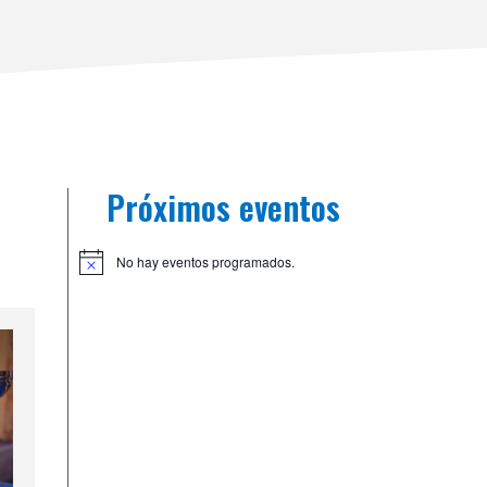
Próximos eventos
No hay eventos programados.
A
v
i
s
o