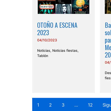
OTOÑO A ESCENA
Ba
2023
so
pa
04/10/2023
Me
Noticias
,
Noticias fiestas
,
20
Tablón
04/
Des
fie
1
2
3
…
12
Sig