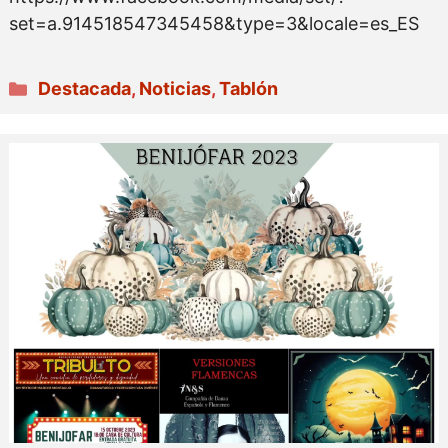
set=a.914518547345458&type=3&locale=es_ES
Categorías
Destacada
,
Noticias
,
Tablón