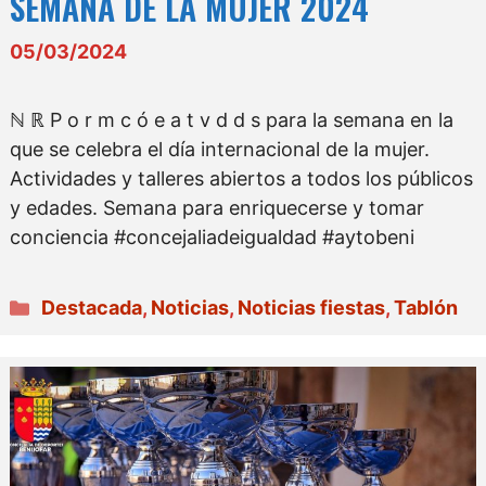
SEMANA DE LA MUJER 2024
05/03/2024
ℕ ℝ P o r m c ó e a t v d d s para la semana en la
que se celebra el día internacional de la mujer.
Actividades y talleres abiertos a todos los públicos
y edades. Semana para enriquecerse y tomar
conciencia #concejaliadeigualdad #aytobeni
Categorías
Destacada
,
Noticias
,
Noticias fiestas
,
Tablón