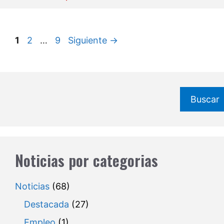
Página
Página
Página
1
2
…
9
Siguiente
→
Buscar
Noticias por categorias
Noticias
(68)
Destacada
(27)
Empleo
(1)