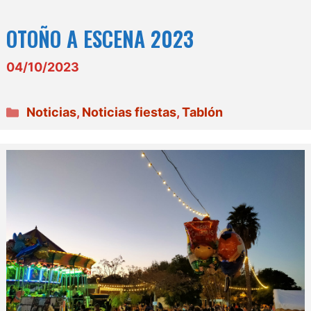
OTOÑO A ESCENA 2023
04/10/2023
Categorías
Noticias
,
Noticias fiestas
,
Tablón