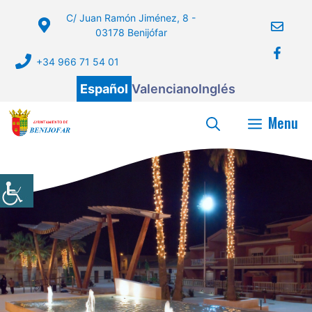
Saltar
C/ Juan Ramón Jiménez, 8 -
al
03178 Benijófar
contenido
+34 966 71 54 01
Español
Valenciano
Inglés
Menu