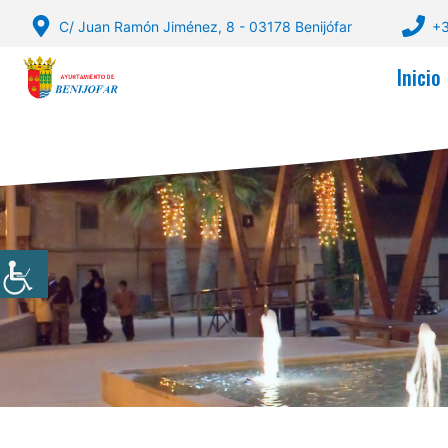
Saltar
C/ Juan Ramón Jiménez, 8 - 03178 Benijófar
+3
al
contenido
Inicio