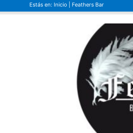
Estás en:
Inicio
|
Feathers Bar