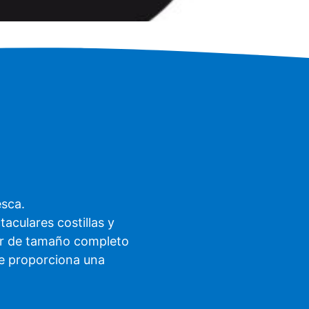
esca.
culares costillas y
llar de tamaño completo
ue proporciona una