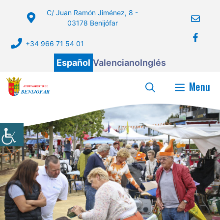
Saltar
C/ Juan Ramón Jiménez, 8 -
al
03178 Benijófar
contenido
+34 966 71 54 01
Español
Valenciano
Inglés
Menu