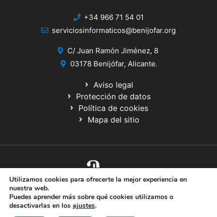
+34 966 71 54 01
serviciosinformaticos@benijofar.org
C/ Juan Ramón Jiménez, 8
03178 Benijófar, Alicante.
Aviso legal
Protección de datos
Política de cookies
Mapa del sitio
Utilizamos cookies para ofrecerte la mejor experiencia en
© 2020 Web desarrollada por el Servicio de Informática de Diputación
nuestra web.
de Alicante
Puedes aprender más sobre qué cookies utilizamos o
desactivarlas en los
ajustes
.