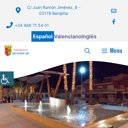
Saltar
C/ Juan Ramón Jiménez, 8 -
al
03178 Benijófar
contenido
+34 966 71 54 01
Español
Valenciano
Inglés
Menu