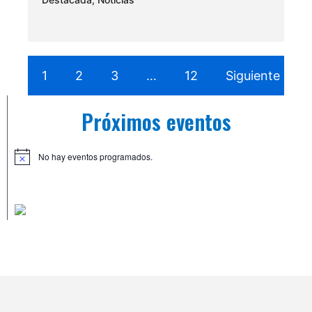
1
2
3
…
12
Siguiente
Próximos eventos
No hay eventos programados.
A
v
i
s
o