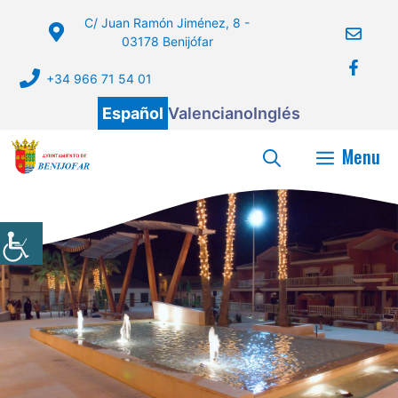
Saltar
C/ Juan Ramón Jiménez, 8 -
al
03178 Benijófar
contenido
+34 966 71 54 01
Español
Valenciano
Inglés
Menu