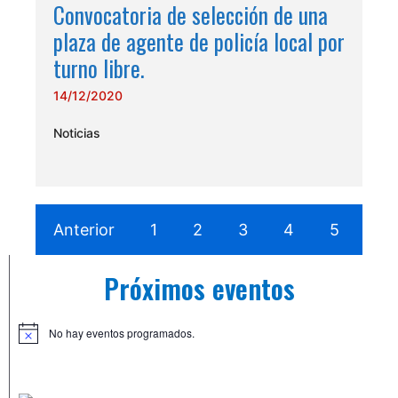
Convocatoria de selección de una
plaza de agente de policía local por
turno libre.
14/12/2020
Noticias
Anterior
1
2
3
4
5
6
Próximos eventos
No hay eventos programados.
A
v
i
s
o