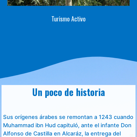
Turismo Activo
Un poco de historia
Sus orígenes árabes se remontan a 1243 cuando
Muhammad ibn Hud capituló, ante el infante Don
Alfonso de Castilla en Alcaráz, la entrega del