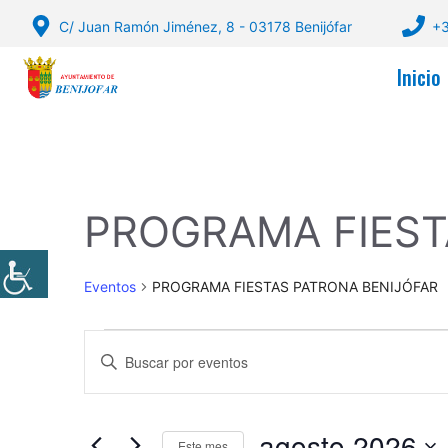
Saltar
C/ Juan Ramón Jiménez, 8 - 03178 Benijófar
+3
al
contenido
Inicio
PROGRAMA FIEST
Eventos
PROGRAMA FIESTAS PATRONA BENIJÓFAR
Eventos
N
I
a
n
v
t
agosto 2026
r
Este mes