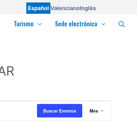
Español
Valenciano
Inglés
Turismo
Sede electrónica
AR
N
Buscar Eventos
Mes
a
v
e