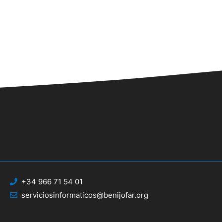
.
+34 966 71 54 01
serviciosinformaticos@benijofar.org