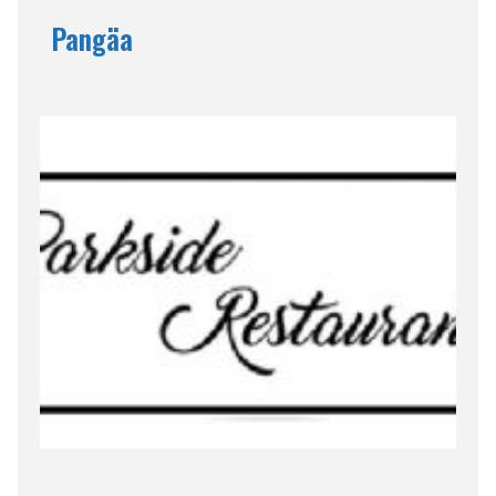
Pangäa