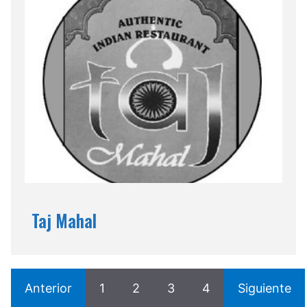
Taj Mahal
Anterior
1
2
3
4
Siguiente