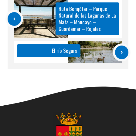
Ruta Benijófar – Parque
Natural de las Lagunas de La
Mata – Moncayo –
Guardamar – Rojales
El río Segura