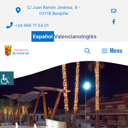
Saltar
C/ Juan Ramón Jiménez, 8 -
al
03178 Benijófar
contenido
+34 966 71 54 01
Español
Valenciano
Inglés
Menu