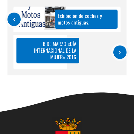
Exhibición de coches y
motos antiguas.
8 DE MARZO «DÍA
INTERNACIONAL DE LA
MUJER» 2016