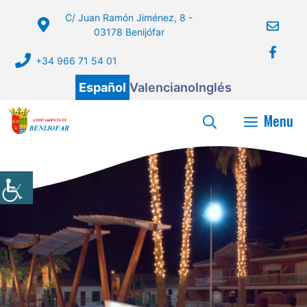
Saltar
C/ Juan Ramón Jiménez, 8 -
al
03178 Benijófar
contenido
+34 966 71 54 01
Español
Valenciano
Inglés
Menu