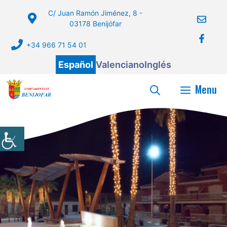
Saltar
C/ Juan Ramón Jiménez, 8 -
al
03178 Benijófar
contenido
+34 966 71 54 01
Español
Valenciano
Inglés
Menu