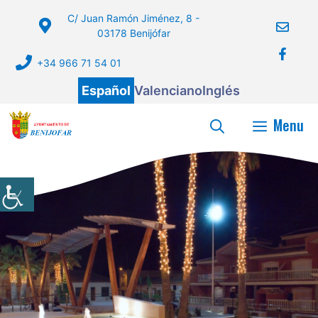
Saltar
C/ Juan Ramón Jiménez, 8 -
al
03178 Benijófar
contenido
+34 966 71 54 01
Español
Valenciano
Inglés
Menu