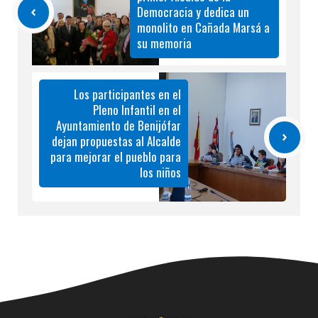
Democracia y dedica un
monolito en Cañada Marsá a
su memoria
Los participantes en el
Pleno Infantil en el
Ayuntamiento de Benijófar
dejan propuestas al Alcalde
para mejorar el pueblo para
los niños