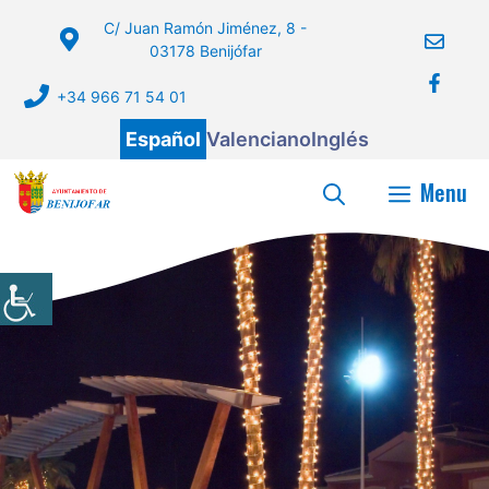
Saltar
C/ Juan Ramón Jiménez, 8 -
al
03178 Benijófar
contenido
+34 966 71 54 01
Español
Valenciano
Inglés
Menu