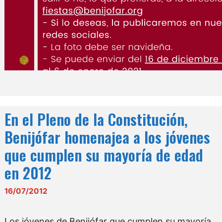
En el Pleno de la Constitución,
Benijófar homenajea a los jóvenes
que cumplen su mayoría de edad
en 2012
16/07/2012
Los jóvenes de Benijófar que cumplen su mayoría