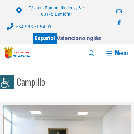
Saltar
C/ Juan Ramón Jiménez, 8 -
al
03178 Benijófar
contenido
+34 966 71 54 01
Español
Valenciano
Inglés
Menu
El Campillo