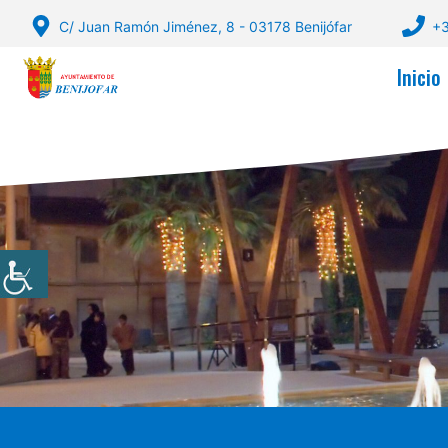
Saltar
C/ Juan Ramón Jiménez, 8 - 03178 Benijófar
+3
al
contenido
Inicio