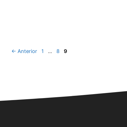
Página
Página
Página
←
Anterior
1
…
8
9